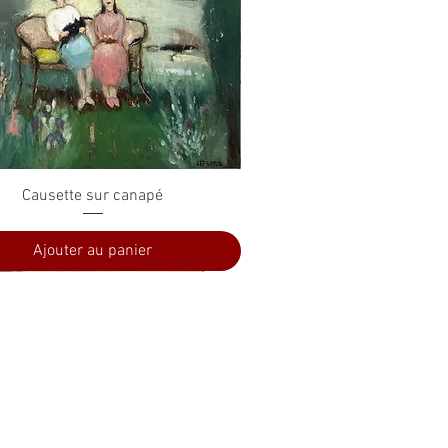
Aperçu rapide
Causette sur canapé
Ajouter au panier