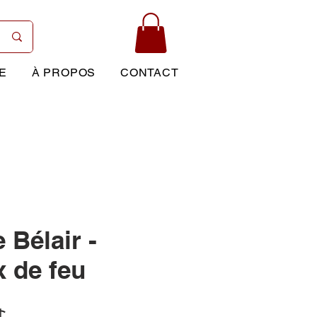
E
À PROPOS
CONTACT
 Bélair -
 de feu