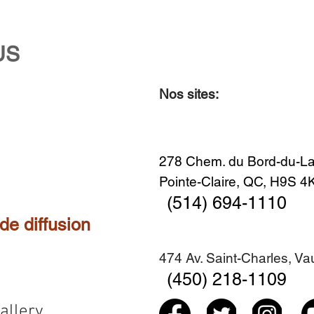
US
Nos sites:
Aperçu rapide
Aperçu rapide
Aperçu rapide
Aperçu rapide
Diner en famille no. 2
Centre-ville no. 18
Premier Hiver
Sans titre
Ajouter au panier
Ajouter au panier
Ajouter au panier
Ajouter au panier
278 Chem. du Bord-du-La
Pointe-Claire, QC, H9S 
(514) 694-1110
 de diffusion
474 Av. Saint-Charles, V
(450) 218-1109
allery