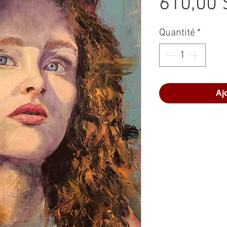
610,00 
Quantité
*
Aj