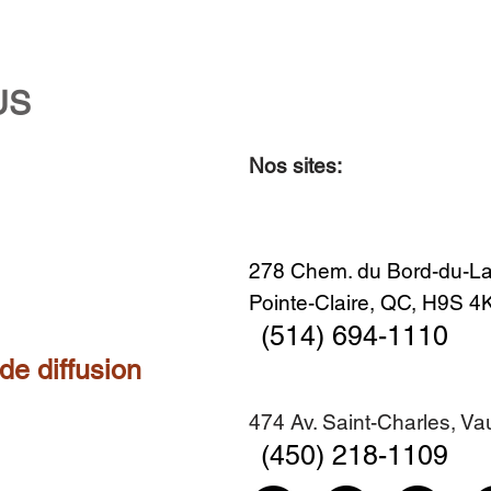
US
Nos sites:
Aperçu rapide
Aperçu rapide
Aperçu rapide
Aperçu rapide
Diner en famille no. 2
Centre-ville no. 18
Premier Hiver
Sans titre
Ajouter au panier
Ajouter au panier
Ajouter au panier
Ajouter au panier
278 Chem. du Bord-du-La
Pointe-Claire, QC, H9S 
(514) 694-1110
 de diffusion
474 Av. Saint-Charles, V
(450) 218-1109