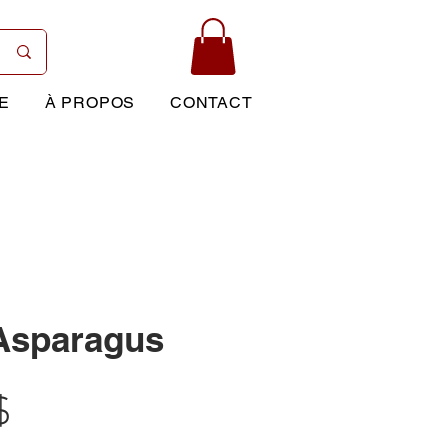
E
À PROPOS
CONTACT
Asparagus
Prix
$