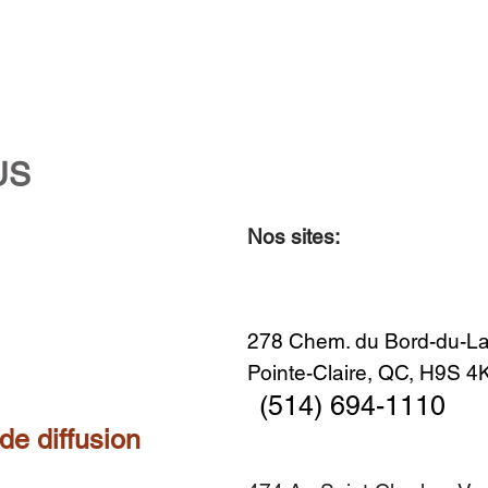
US
Nos sites:
Aperçu rapide
Aperçu rapide
Aperçu rapide
Aperçu rapide
Diner en famille no. 2
Centre-ville no. 18
Premier Hiver
Sans titre
Ajouter au panier
Ajouter au panier
Ajouter au panier
Ajouter au panier
278 Chem. du Bord-du-La
Pointe-Claire, QC, H9S 
(514) 694-1110
 de diffusion