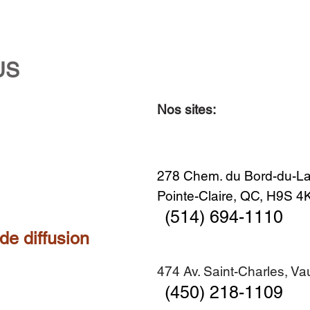
US
Nos sites:
Aperçu rapide
Aperçu rapide
Aperçu rapide
Aperçu rapide
Diner en famille no. 2
Centre-ville no. 18
Premier Hiver
Sans titre
Ajouter au panier
Ajouter au panier
Ajouter au panier
Ajouter au panier
278 Chem. du Bord-du-La
Pointe-Claire, QC, H9S 
(514) 694-1110
 de diffusion
474 Av. Saint-Charles, V
(450) 218-1109