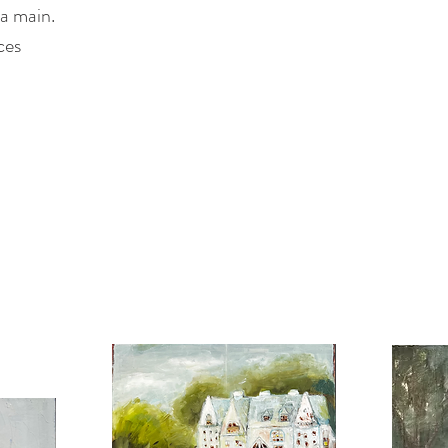
 la main.
ces