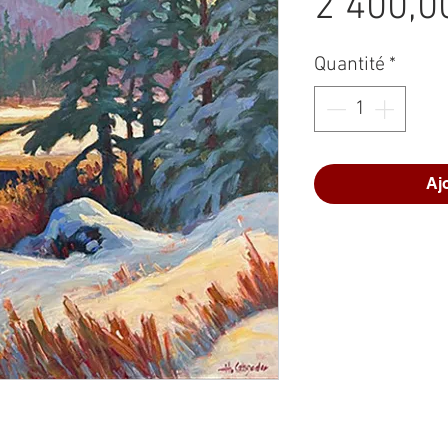
2 400,0
Quantité
*
Aj