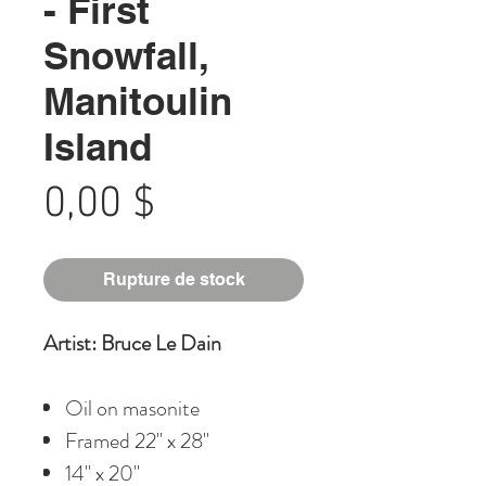
- First
Snowfall,
Manitoulin
Island
Prix
0,00 $
Rupture de stock
Artist: Bruce Le Dain
Oil on masonite
Framed 22" x 28"
14" x 20"