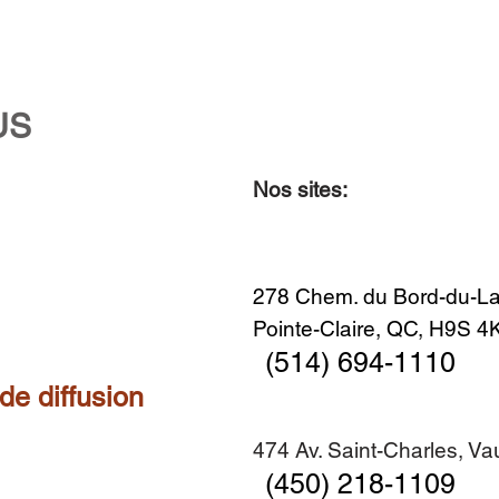
US
Nos sites:
Aperçu rapide
Aperçu rapide
Aperçu rapide
Aperçu rapide
Diner en famille no. 2
Centre-ville no. 18
Premier Hiver
Sans titre
Ajouter au panier
Ajouter au panier
Ajouter au panier
Ajouter au panier
278 Chem. du Bord-du-La
Pointe-Claire, QC, H9S 
(514) 694-1110
 de diffusion
474 Av. Saint-Charles, V
(450) 218-1109