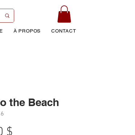
E
À PROPOS
CONTACT
to the Beach
16
Prix
0 $