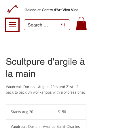
Galerie et Centre d'Art Viva Vida
Scultpure d'argile à
la main
Vaudreuil-Dorion - August 20th and 21st - 2
back to back 3h workshops with a professional
150
Canadian
Starts Aug 20
S
$150
dollars
t
a
Vaudreuil-Dorion - Avenue Saint-Charles
r