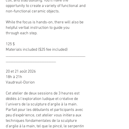
coil, and slab building. You’ll have the
opportunity to create a variety of functional and
non-functional ceramic objects.
While the focus is hands-on, there will also be
helpful verbal instruction to guide you
through each step.
125 $
Materials included ($25 fee included)
______________________________________________
_____________________________
20 et 21 août 2026
18h à 21h
Vaudreuil-Dorion
Cet atelier de deux sessions de 3 heures est
dédiés à l'exploration ludique et créative de
l'univers de la sculpture d'argile à la main.
Parfait pour les débutants et participants avec
peu d'expérience, cet atelier vous initiera aux
techniques fondamentales de la sculpture
d'argile à la main, tel que le pincé, le serpentin