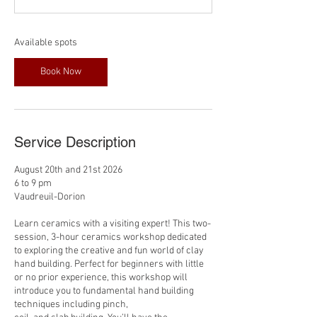
t
s
A
Available spots
u
g
Book Now
2
0
Service Description
August 20th and 21st 2026
6 to 9 pm
Vaudreuil-Dorion
Learn ceramics with a visiting expert! This two-
session, 3-hour ceramics workshop dedicated
to exploring the creative and fun world of clay
hand building. Perfect for beginners with little
or no prior experience, this workshop will
introduce you to fundamental hand building
techniques including pinch,