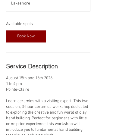
Lakeshore
t
s
A
u
Available spots
g
1
Book Now
5
Service Description
August 15th and 16th 2026
1 to 4 pm
Pointe-Claire
Learn ceramics with a visiting expert! This two-
session, 3-hour ceramics workshop dedicated
to exploring the creative and fun world of clay
hand building. Perfect for beginners with little
or no prior experience, this workshop will
introduce you to fundamental hand building