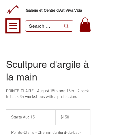
Galerie et Centre d'Art Viva Vida
Scultpure d'argile à
la main
POINTE-CLAIRE - August 15th and 16th - 2 back
to back 3h workshops with a professional
150
Canadian
Starts Aug 15
S
$150
dollars
t
a
Pointe-Claire - Chemin du Bord-du-Lac-
r