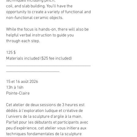
techniques including pinch,
coil, and slab building. You’ll have the
opportunity to create a variety of functional and
non-functional ceramic objects.
While the focus is hands-on, there will also be
helpful verbal instruction to guide you
through each step.
125 $
Materials included ($25 fee included)
______________________________________________
_____________________________
15 et 16 août 2026
13h à 16h
Pointe-Claire
Cet atelier de deux sessions de 3 heures est
dédiés à l'exploration ludique et créative de
l'univers de la sculpture d'argile à la main.
Parfait pour les débutants et participants avec
peu d'expérience, cet atelier vous initiera aux
techniques fondamentales de la sculpture