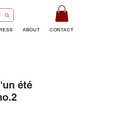
RESS
ABOUT
CONTACT
'un été
no.2
Price
0