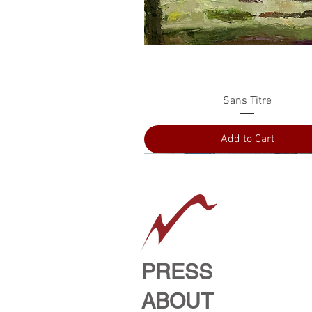
Quick View
Sans Titre
Add to Cart
PRESS
ABOUT