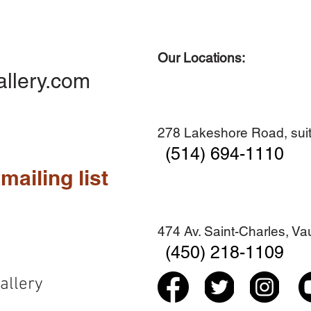
Our Locations:
Quick View
Quick View
Quick View
Quick View
Diner en famille no. 2
Centre-ville no. 18
Premier Hiver
Sans titre
allery.com
Add to Cart
Add to Cart
Add to Cart
Add to Cart
278 Lakeshore Road, suit
(514) 694-1110
mailing list
474 Av. Saint-Charles, V
(450) 218-1109
allery