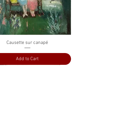
Quick View
Causette sur canapé
Add to Cart